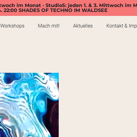
twoch im Monat · Studio5: jeden 1. & 3. Mittwoch im 
4. 22:00 SHADES OF TECHNO IM WALDSEE
Workshops
Mach mit!
Aktuelles
Kontakt & Im