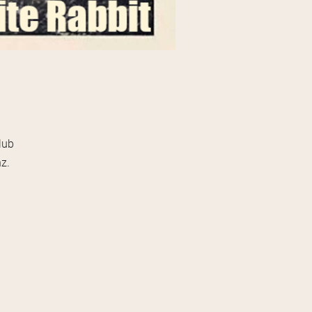
lub
z.