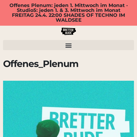
Offenes Plenum: jeden 1. Mittwoch im Monat ·
Studio5: jeden 1. & 3. Mittwoch im Monat
FREITAG 24.4. 22:00 SHADES OF TECHNO IM
WALDSEE
Offenes_Plenum