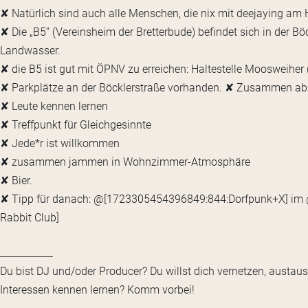
✘ Natürlich sind auch alle Menschen, die nix mit deejaying am
✘ Die „B5“ (Vereinsheim der Bretterbude) befindet sich in der Bö
Landwasser.
✘ die B5 ist gut mit ÖPNV zu erreichen: Haltestelle Moosweiher 
✘ Parkplätze an der Böcklerstraße vorhanden. ✘ Zusammen a
✘ Leute kennen lernen
✘ Treffpunkt für Gleichgesinnte
✘ Jede*r ist willkommen
✘ zusammen jammen in Wohnzimmer-Atmosphäre
✘ Bier.
✘ Tipp für danach: @[1723305454396849:844:Dorfpunk+X] im
Rabbit Club]
___________
Du bist DJ und/oder Producer? Du willst dich vernetzen, austau
Interessen kennen lernen? Komm vorbei!