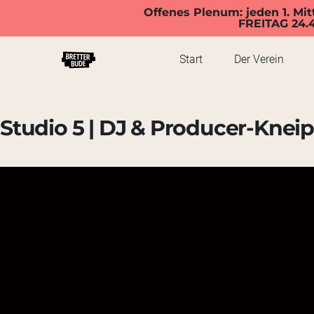
Offenes Plenum: jeden 1. Mit
FREITAG 24.
Start
Der Verein
Studio 5 | DJ & Producer-Knei