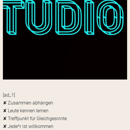
[ad_1]
✘ Zusammen abhängen
✘ Leute kennen lernen
✘ Treffpunkt für Gleichgesinnte
✘ Jede*r ist willkommen