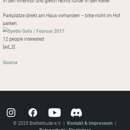
In den Innenhof und gleich rechts runter in den Keller.
Parkplätze direkt am Haus vorhanden – bitte nicht im Hof
parken.
12 people interested
[ad_2]
Source
© 2025 Bretterbude e.V. |
Kontakt & Impressum
|