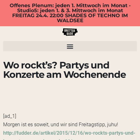
Offenes Plenum: jeden 1. Mittwoch im Monat ·
Studio5: jeden 1. & 3. Mittwoch im Monat
FREITAG 24.4. 22:00 SHADES OF TECHNO IM
WALDSEE
Wo rockt’s? Partys und
Konzerte am Wochenende
[ad_1]
Morgen ist es soweit, und wir sind Freitagstipp, juhu!
http://fudder.de/artikel/2015/12/16/wo-rockts-partys-und-