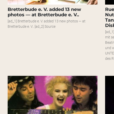
Bretterbude e. V. added 13 new
Rue
photos — at Bretterbude e. V..
Nut
Tan
[ad_1] Bretterbude e. V. added 13 new photos — at
Dis
Bretterbude e. V.. [ad_2] Source
[ad_1
mit s
Beat
und w
UNTE
des Ru