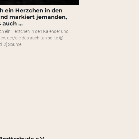
h ein Herzchen in den
und markiert jemanden,
s auch …
ch ein Herzchen in den Kalender und
n, der/die das auch tun sollte 😉
d_2] Source