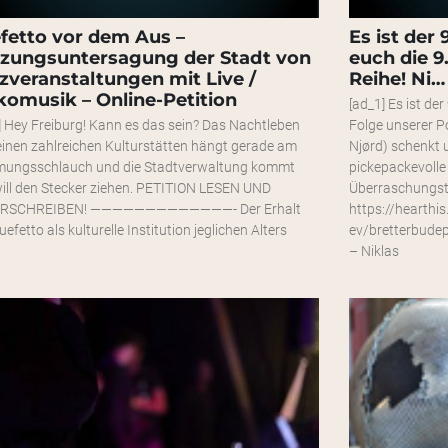
fetto vor dem Aus –
Es ist der 
zungsuntersagung der Stadt von
euch die 9
zveranstaltungen mit Live /
Reihe! Ni…
komusik – Online-Petition
[ad_1] Es ist der
] Hey Freiburg! Kann es das sein? Das Nachtleben
Folge unserer P
einen zahlreichen Kulturstätten hängt gerade am
Njørd) schenkt
mungsschlauch und die Stadtverwaltung kommt
pickepackevolle
ill den Stecker ziehen. PETITION LESEN UND
Überraschungstü
RSCHREIBEN! —————————————- Der Erhalt
https://hearthis
efetto als kulturelle Institution jeglichen Alters
ev/bretterbude
– Niklas