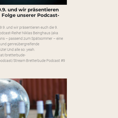
9.9. und wir präsentieren
. Folge unserer Podcast-
 9.9. und wir präsentieren euch die 9.
odcast-Reihe! Niklas Beinghaus (aka
 uns – passend zum Spätsommer – eine
 und genreübergreifende
te! Und alle so: yeah.
.at/bretterbude-
podcast/Stream Bretterbude Podcast #9