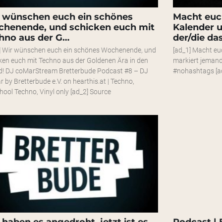
 wünschen euch ein schönes
Macht euc
henende, und schicken euch mit
Kalender 
hno aus der G…
der/die da
] Wir wünschen euch ein schönes Wochenende, und
[ad_1] Macht eu
ken euch mit Techno aus der Goldenen Ära in den
markiert jemande
! DJ coMarStream Bretterbude Podcast #8 – DJ
#nohashtags [a
 by Bretterbude e.V. on hearthis.at | Techno,
hool Techno, Vinyl only [ad_2] Source