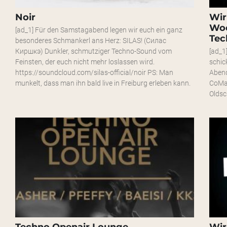
Noir
Wir
Woc
[ad_1] Für den Samstagabend legen wir euch ein ganz
Tec
besonderes Schmankerl ans Herz: SILAS! (Силас
Киршкэ) Dunkler, schmutziger Techno-Sound vom
[ad_1
Feinsten, der euch nicht mehr loslassen wird.
schic
https://soundcloud.com/silas-official/noir PS: Man
Abend
munkelt, dass man ihn bald live in Freiburg erleben kann.
CoMar
Oldsc