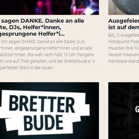
 sagen DANKE. Danke an alle
Ausgefeier
te, DJs, Helfer*innen,
ist auf d
gesprungene Helfer*i…
[ad_1] Ausgefeie
] Wir sagen DANKE. Danke an alle Gäste, DJs,
Höhepunkt Pass
r*innen, eingesprungene Helfer*innen und an alle
mussten ihre Tü
stützer*innen. Bis weit nach halb 10 Uhr morgens
neulich Insolve
ihr uns auf Trab gehalten, und der Bretterbude e. V.
Kamikaze stand 
 perfekten Start in die neuen