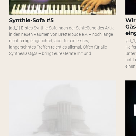
Synthie-Sofa #5
Wir
Gäs
[ad_1] Erstes Synthie-Sofa nach der Schließung des Artik
ein
in den neuen Räumen von Bretterbude e.V. – noch lange
nicht fertig eingerichtet, aber für ein erstes,
[ad_1
langersehntes Treffen reicht es allemal. Offen für alle
Helfe
Synthesiast@s – bringt eure Geräte mit und
Unter
habt 
einen