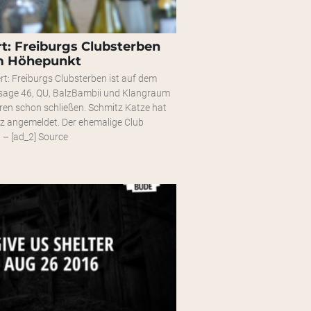
t: Freiburgs Clubsterben
em Höhepunkt
rt: Freiburgs Clubsterben ist auf dem
age 46, QU, BalzBambii und Klangraum
ren schon schließen. Schmitz Katze hat
nz angemeldet. Der ehemalige Club
– [ad_2] Source